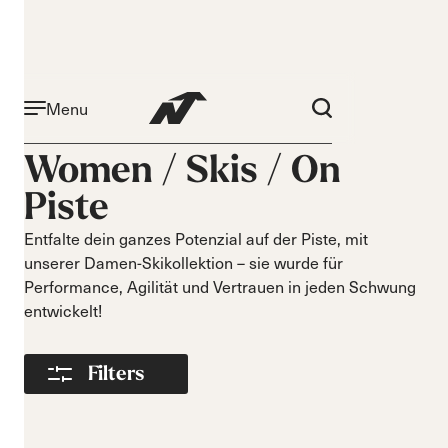
Menu
Aktivität
Niveau
Women /
Skis
/
On
On piste
Anfänger
Piste
All mountain
Mittelstufe
All mountain
Fortgeschritten
Entfalte dein ganzes Potenzial auf der Piste, mit
touring
unserer Damen-Skikollektion – sie wurde für
Freeride
Performance, Agilität und Vertrauen in jeden Schwung
Race
entwickelt!
Kurven
Länge
Kurz
Filters
140-149
Mittel
150-159
Lang
160-169