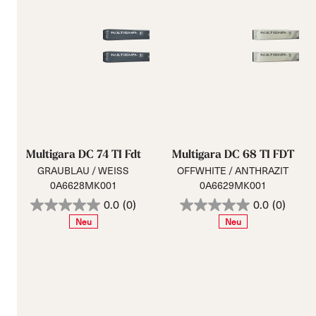
Multigara DC 74 TI Fdt
Multigara DC 68 TI FDT
GRAUBLAU / WEISS
OFFWHITE / ANTHRAZIT
0A6628MK001
0A6629MK001
0.0
(0)
0.0
(0)
Neu
Neu