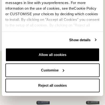
messages in line with yourpreferences. For more
information on the use of cookies, see theCookie Policy
or CUSTOMISE your choices by deciding which cookies
to install. By clicking on "Accept all Cookies" you consent
Spitfire TI FDT
Spitfire CA FDT
GRAUBLAU / ROT / SILBER
GRAUGRÜN / ROT / SILBER
to the setup of all cookies. By clicking on "Reject all
0A5432OD001
0A5433SA001
cookies" no profiling cookies will be installed.
0.0
(0)
0.0
(0)
Show details
Allow all cookies
Customise
Reject all cookies