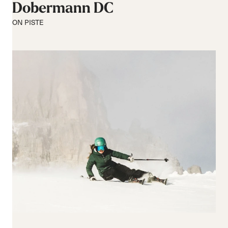
170-179
Dobermann DC
180-189
ON PISTE
190+
Taillenbreite
65-74
75-84
85-94
95-104
105+
Reset all
Apply Filters