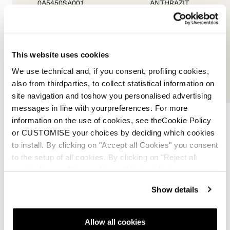
0A5450SA001
ANTHRAZIT
0A5451SA001
0.0
(0)
0.0
(0)
This website uses cookies
We use technical and, if you consent, profiling cookies,
also from thirdparties, to collect statistical information on
site navigation and toshow you personalised advertising
messages in line with yourpreferences. For more
information on the use of cookies, see theCookie Policy
or CUSTOMISE your choices by deciding which cookies
to install. By clicking on "Accept all Cookies" you consent
to the setup of all cookies. By clicking on "Reject all
Energy Ti DC
cookies" no profiling cookies will be installed.
Show details
Nordica's Energy TI Double Core legt jeweils eine
Titanal- und Elastomerschicht zwischen zwei
Holzkerne und sorgt so für ein spielerisches und
Allow all cookies