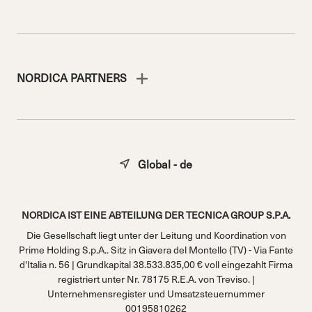
NORDICA PARTNERS
Global - de
NORDICA IST EINE ABTEILUNG DER TECNICA GROUP S.P.A.
Die Gesellschaft liegt unter der Leitung und Koordination von
Prime Holding S.p.A.. Sitz in Giavera del Montello (TV) - Via Fante
d'Italia n. 56 | Grundkapital 38.533.835,00 € voll eingezahlt Firma
registriert unter Nr. 78175 R.E.A. von Treviso. |
Unternehmensregister und Umsatzsteuernummer
00195810262