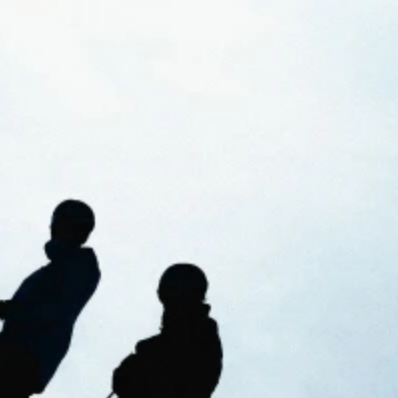
ni
Guanti
Pattini
Vedi Tutti
In
Linea
Vedi Tutti