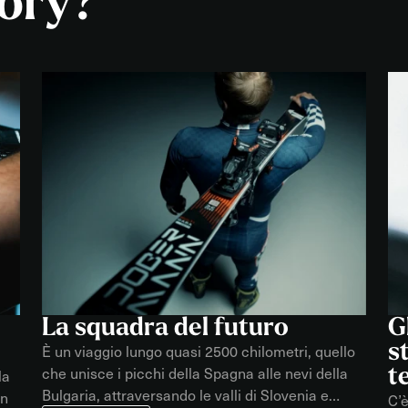
tory?
Scopri subito i nos
e accessori.
La squadra del futuro
G
s
È un viaggio lungo quasi 2500 chilometri, quello
che unisce i picchi della Spagna alle nevi della
t
la
Bulgaria, attraversando le valli di Slovenia e
un
C’