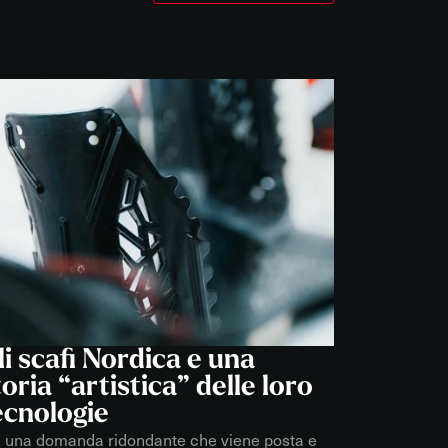
tri capi di abbigliamento
li scafi Nordica e una
toria “artistica” delle loro
ecnologie
è una domanda ridondante che viene posta e