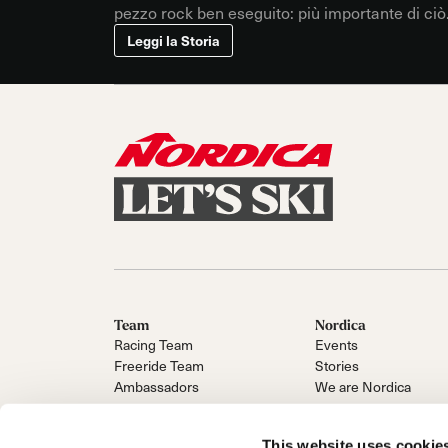
pezzo rock ben eseguito: più importante di ciò
che appare sulla superficie è ciò che sta al di
Leggi la Storia
sotto.
Team
Nordica
Racing Team
Events
Freeride Team
Stories
Ambassadors
We are Nordica
This website uses cookie