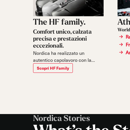
The HF family.
Ath
World
Comfort unico, calzata
R
precisa e prestazioni
F
eccezionali.
A
Nordica ha realizzato un
autentico capolavoro con la
collezione HF. Dal suo lancio nel
Scopri HF Family
2020, la sofisticata costruzione
“hands-free”, sviluppata dal team
R&D di Nordica, ha dimostrato la
sua efficacia conquistando un
posto stabile nel mercato.
Nordica Stories