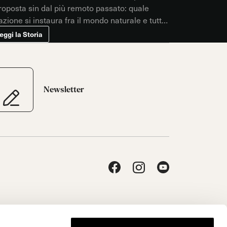
roposta sin dal più remoto passato: quale
azione si instaura fra il mondo naturale e tutto
ò che noi esseri umani creiamo e che
eggi la Storia
amiamo, di volta in volta, Cultura, Arte,
igianato?
Newsletter