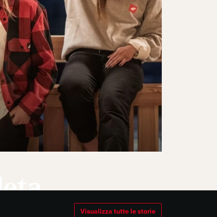
eta
look.
Visualizza tutte le storie