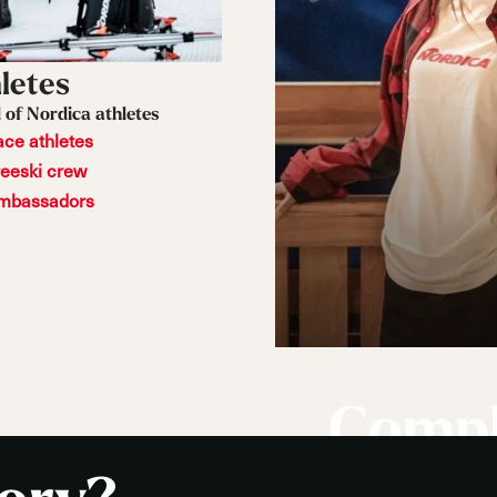
letes
 of Nordica athletes
ace athletes
reeski crew
mbassadors
Compl
il tuo 