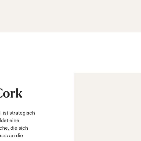
Cork
ist strategisch
ldet eine
che, die sich
ses an die