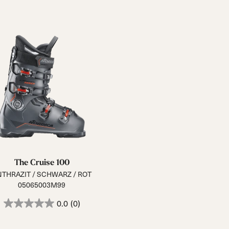
The Cruise 100
THRAZIT / SCHWARZ / ROT
05065003M99
0.0
(0)