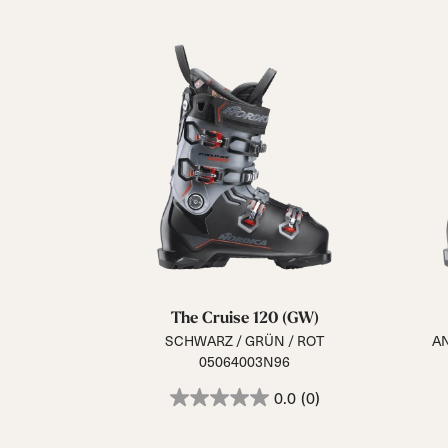
The Cruise 120 (GW)
SCHWARZ / GRÜN / ROT
AN
05064003N96
0.0
(0)