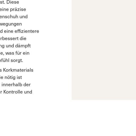
st. Diese
eine präzise
nnenschuh und
Bewegungen
d eine effizientere
rbessert die
ung und dämpft
e, was für ein
fühl sorgt.
es Korkmaterials
 nötig ist
innerhalb der
r Kontrolle und