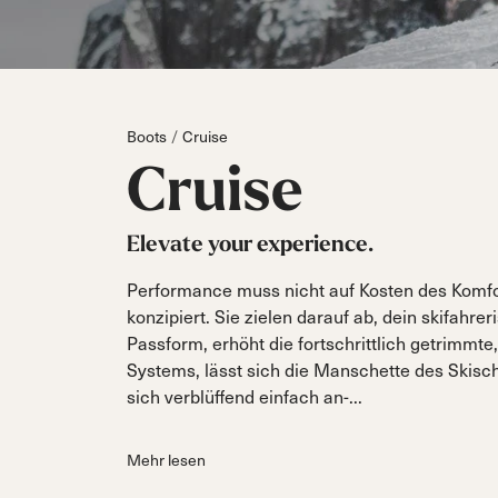
Parts
All Mountain
All Mountain
Freeride
All Mo
Touring
Tourin
Dobermann
Unleashed
Dob
Freeride
Fis
FIS
Boots
Cruise
Race
Race
Cruise
Elevate your experience.
Performance muss nicht auf Kosten des Komf
konzipiert. Sie zielen darauf ab, dein skifahre
Passform, erhöht die fortschrittlich getrimmte
Systems, lässt sich die Manschette des Skisc
sich verblüffend einfach an-...
Mehr lesen