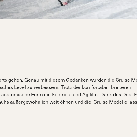
untain
Sportmachine
Unlimited
g
Sportmachine
Unlimited
Medium Wide
Medium (99mm)
(102mm)
Medium Wide
Medium (99mm)
(102mm)
ermann
HF S
Cruise
HF S
Cruise
Medium (100mm)
Wide (104mm)
Medium (100mm)
Wide (104mm)
HF
HF
Medium Wide
(102mm)
Medium Wide
(102mm)
orts gehen. Genau mit diesem Gedanken wurden die Cruise M
risches Level zu verbessern. Trotz der komfortabel, breiteren
, anatomische Form die Kontrolle und Agilität. Dank des Dual F
huhs außergewöhnlich weit öffnen und die Cruise Modelle las