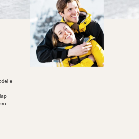
odelle
lap
sen