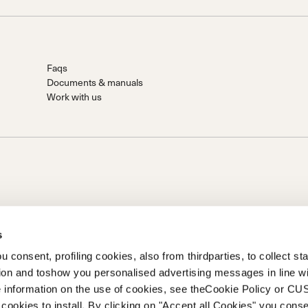
Faqs
Documents & manuals
Work with us
s
 consent, profiling cookies, also from thirdparties, to collect stat
 S.P.A.
tion and toshow you personalised advertising messages in line w
n von Prime Holding S.p.A.. Sitz in Giavera del Montello (TV) - Via
 information on the use of cookies, see theCookie Policy or 
eingezahlt Firma registriert unter Nr. 78175 R.E.A. von Treviso. |
cookies to install. By clicking on "Accept all Cookies" you conse