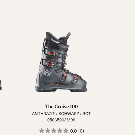
Verschluss
Schnallen
BOA® Fit System
Reset all
Apply Filters
The Cruise 100
ANTHRAZIT / SCHWARZ / ROT
05065003M99
0.0
(0)