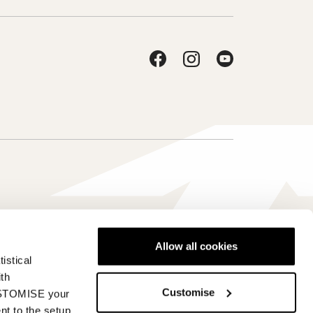
Allow all cookies
istical
Global - de
ith
Customise
CUSTOMISE your
nt to the setup