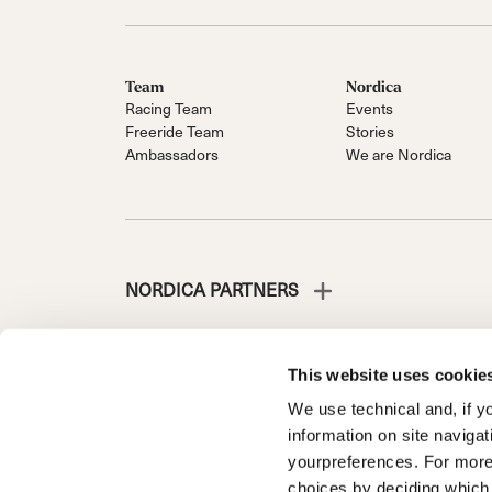
Team
Nordica
Racing Team
Events
Freeride Team
Stories
Ambassadors
We are Nordica
NORDICA PARTNERS
This website uses cookie
We use technical and, if you
NORDICA IST EINE ABTEILUNG DER TECNICA GROUP
information on site naviga
Die Gesellschaft liegt unter der Leitung und Koordinatio
yourpreferences. For more
Fante d'Italia n. 56 | Grundkapital 38.533.835,00 € voll 
choices by deciding which 