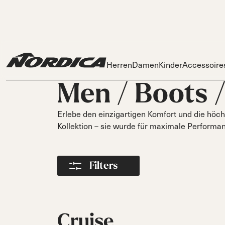
Herren
Damen
Kinder
Accessoire
Men /
Boots
Erlebe den einzigartigen Komfort und die höc
Kollektion – sie wurde für maximale Performanc
Skis
Skis
Ski
Filters
Dobermann
Dobermann
Race
Spitfire
Zubehö
Spit
Innenschu
On Pis
DC
DC
DC
P
Schnallen
On Piste
On Piste
On Piste
Power Stra
Cruise
All