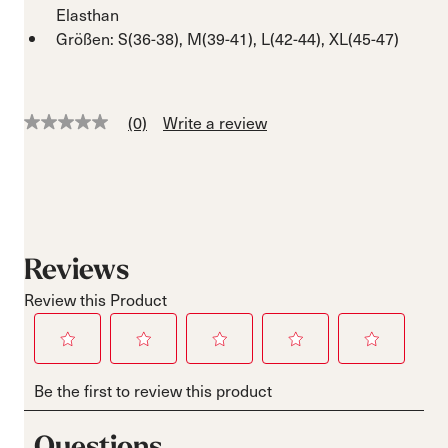
Elasthan
Größen: S(36-38), M(39-41), L(42-44), XL(45-47)
(0)
Write a review
No
rating
value
Same
page
link.