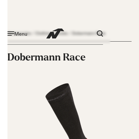
Menu
Accessories
Clothing
Socks
Dobermann Race
Dobermann Race