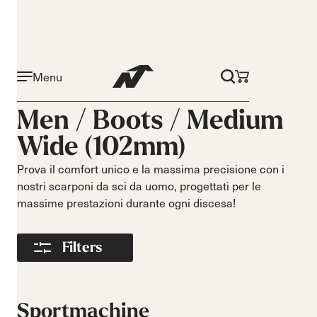
Menu
Attività
Livello
Men /
Boots
/
Medium
Narrow 96mm
Principiante
Wide (102mm)
Narrow 98mm
Intermedio
Medium 99mm
Avanzato
Prova il comfort unico e la massima precisione con i
Medium 100mm
nostri scarponi da sci da uomo, progettati per le
Medium wide
massime prestazioni durante ogni discesa!
102mm
Race 93mm
Filters
Wide 104mm
Flex
Larghezza
Morbido
Stretto
Sportmachine