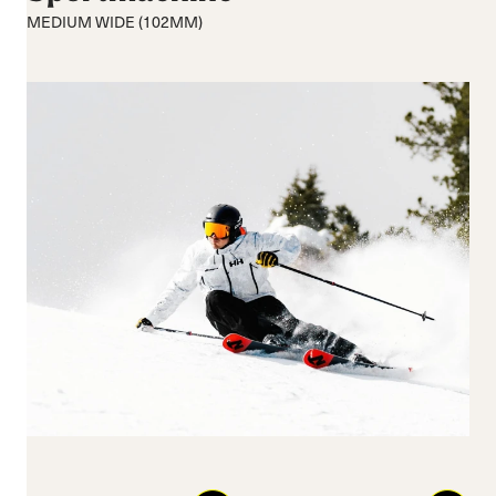
Medio
Medio
MEDIUM WIDE (102MM)
Rigido
Ampio
Chiusura
Ganci
BOA® Fit System
Reset all
Apply Filters