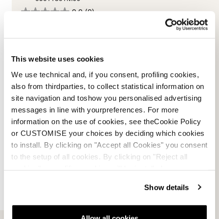
0.0
(0)
This website uses cookies
We use technical and, if you consent, profiling cookies,
also from thirdparties, to collect statistical information on
site navigation and toshow you personalised advertising
HF
messages in line with yourpreferences. For more
information on the use of cookies, see theCookie Policy
MEDIUM WIDE (102MM)
or CUSTOMISE your choices by deciding which cookies
to install. By clicking on "Accept all Cookies" you consent
to the setup of all cookies. By clicking on "Reject all
cookies" no profiling cookies will be installed.
Show details
Allow all cookies