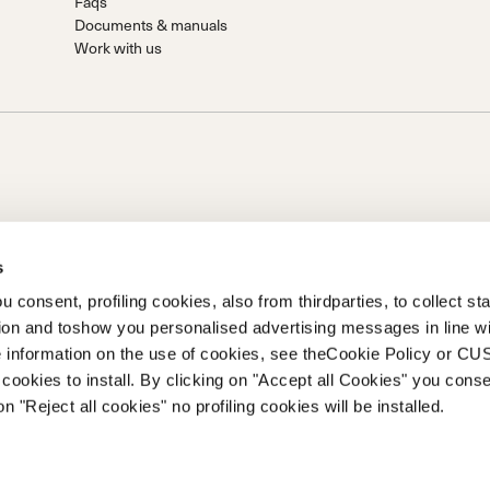
Faqs
Documents & manuals
Work with us
s
 consent, profiling cookies, also from thirdparties, to collect stat
.A.
tion and toshow you personalised advertising messages in line w
Holding S.p.A.. Sede in Giavera del Montello (TV) - Via Fante
 information on the use of cookies, see theCookie Policy or 
ramente versato Società iscritta al n. 78175 R.E.A. di Treviso. |
cookies to install. By clicking on "Accept all Cookies" you conse
on "Reject all cookies" no profiling cookies will be installed.
 of Ethics
Whistleblowing
Informazioni in materia di accessibilità