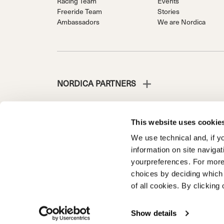
Racing Team
Events
Freeride Team
Stories
Ambassadors
We are Nordica
NORDICA PARTNERS
This website uses cookie
We use technical and, if you
NORDICA È UNA DIVISIONE DI TECNICA GROUP S.P
information on site naviga
Società soggetta a direzione e coordinamento di Prime 
yourpreferences. For more
d’Italia n. 56 | Capitale Sociale Euro 38.533.835,00 inte
choices by deciding which 
Registro Imprese e Codice Fiscale 00195810262
of all cookies. By clicking 
Privacy Policy
Cookie Policy
Trademark information
Code
Show details