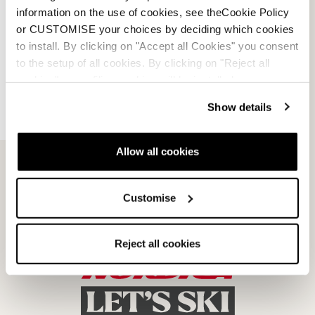
Faq
information on the use of cookies, see theCookie Policy
or CUSTOMISE your choices by deciding which cookies
Metodi di pagamento
to install. By clicking on "Accept all Cookies" you consent
to the setup of all cookies. By clicking on "Reject all
Termini di vendita
cookies" no profiling cookies will be installed.
Show details
Risoluzione controversie
Richiedi un reso
Allow all cookies
Customise
Reject all cookies