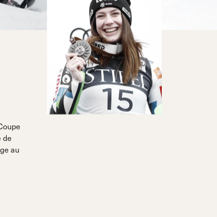
 Coupe
e de
dge au