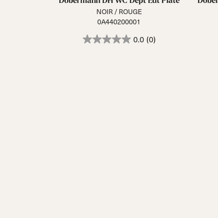
Dobermann DH WC Dept Edt Plate
Dober
NOIR / ROUGE
0A440200001
0.0
(0)