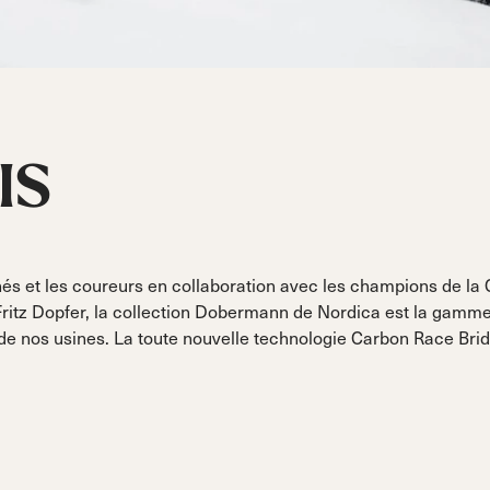
Sportmachine
Sportmachine
Unlimited
Unlimited
Zeppas
Moyen-large
Moyen-large
MOYEN (99MM)
MOYEN (99MM)
ty
(102mm)
(102mm)
vets
ermann
HF S
HF S
Cruise
Cruise
Moyen(100mm)
Moyen(100mm)
Large(104mm)
Large(104mm)
se
IS
HF
HF
Moyen-large
Moyen-large
(102mm)
(102mm)
s et les coureurs en collaboration avec les champions de la
Fritz Dopfer, la collection Dobermann de Nordica est la gamm
ir de nos usines. La toute nouvelle technologie Carbon Race Bri