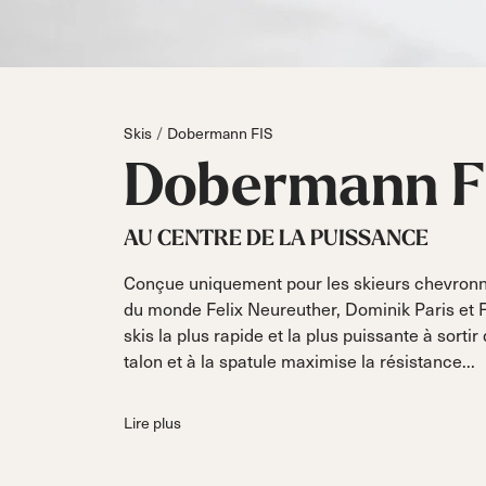
Boot
Piste
All Mountain
PISTE
DC
Board/
Touring
PISTE
Special
Parts
Dobermann
Vis / Ri
Unlimited
Dob
Fis
All Mountain
FIS
Skis
Dobermann FIS
Course
Touring
Cour
Dobermann
F
AU CENTRE DE LA PUISSANCE
Conçue uniquement pour les skieurs chevronné
du monde Felix Neureuther, Dominik Paris et 
skis la plus rapide et la plus puissante à sort
talon et à la spatule maximise la résistance...
Lire plus