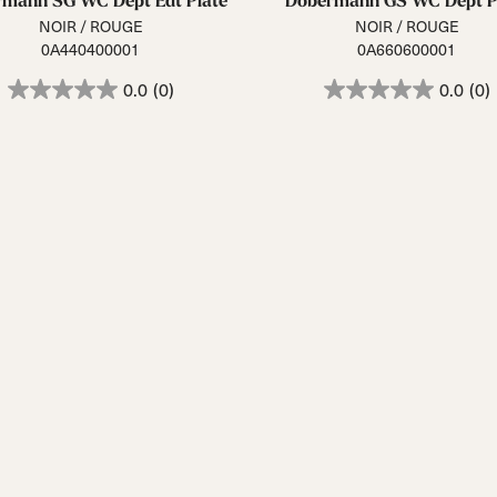
mann SG WC Dept Edt Plate
Dobermann GS WC Dept P
NOIR / ROUGE
NOIR / ROUGE
0A440400001
0A660600001
0.0
(0)
0.0
(0)