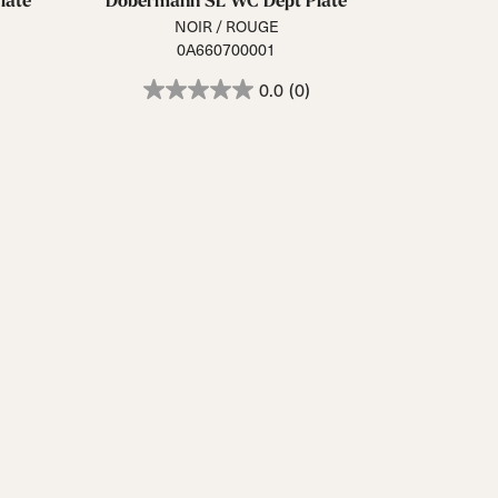
late
Dobermann SL WC Dept Plate
NOIR / ROUGE
0A660700001
0.0
(0)