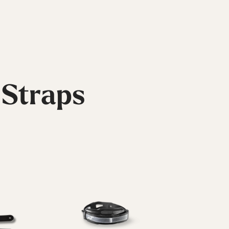
 Straps
nts
Inline
 Tout
Skates
Voir Tout