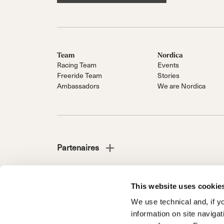
Team
Nordica
Racing Team
Events
Freeride Team
Stories
Ambassadors
We are Nordica
Partenaires
This website uses cookie
We use technical and, if you
NORDICA EST UNE DIVISION DU GROUPE TECNICA 
information on site naviga
Société soumise à la direction et à la coordination de 