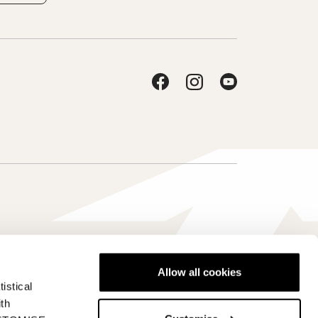
Allow all cookies
istical
France - fr
ith