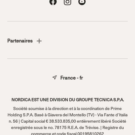
Partenaires
France - fr
NORDICA EST UNE DIVISION DU GROUPE TECNICA S.P.A.
Société soumise à la direction et à la coordination de Prime
Holding S.P.A. Basé à Giavera del Montello (TV) - Via Fante d’Italia
n. 56 | Capital social € 38.533.835,00 entièrement libéré Société
enregistrée sous le no. 78175 R.E.A. de Trévise. | Registre du
commerce et code fiscal 00195810262