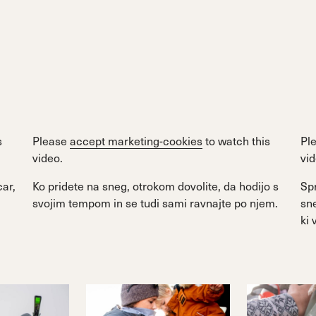
s
Please
accept marketing-cookies
to watch this
Pl
video.
vid
car,
Ko pridete na sneg, otrokom dovolite, da hodijo s
Sp
svojim tempom in se tudi sami ravnajte po njem.
sn
ki