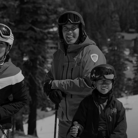
I
Rokavice
Inline
Poglej Vse
Skates
Poglej
Vse