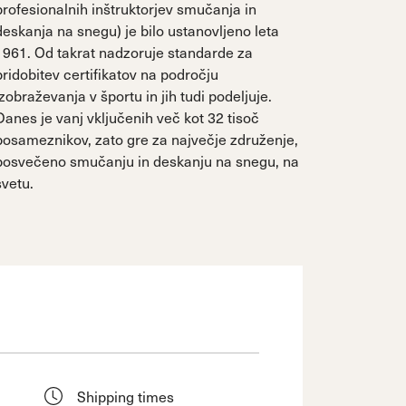
profesionalnih inštruktorjev smučanja in
deskanja na snegu) je bilo ustanovljeno leta
1961. Od takrat nadzoruje standarde za
pridobitev certifikatov na področju
izobraževanja v športu in jih tudi podeljuje.
Danes je vanj vključenih več kot 32 tisoč
posameznikov, zato gre za največje združenje,
posvečeno smučanju in deskanju na snegu, na
svetu.
Shipping times