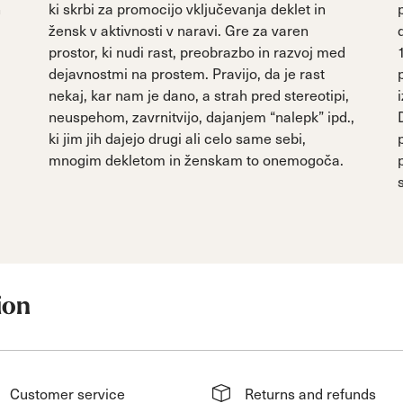
n
ki skrbi za promocijo vključevanja deklet in
žensk v aktivnosti v naravi. Gre za varen
prostor, ki nudi rast, preobrazbo in razvoj med
dejavnostmi na prostem. Pravijo, da je rast
nekaj, kar nam je dano, a strah pred stereotipi,
neuspehom, zavrnitvijo, dajanjem “nalepk” ipd.,
ki jim jih dajejo drugi ali celo same sebi,
mnogim dekletom in ženskam to onemogoča.
ion
Customer service
Returns and refunds