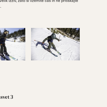
lik izziv, zato si vzemite čas in ne pritiskajte
.
svet 3