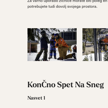
Za varno uporabo žičnice morate biti poleg en
potrebujete tudi dovolj svojega prostora.
KonČno Spet Na Sneg
Nasvet 1