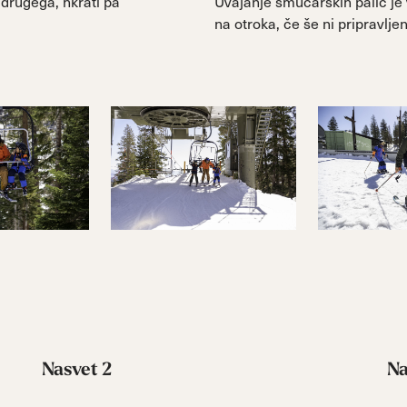
 drugega, hkrati pa
Uvajanje smučarskih palic je ve
na otroka, če še ni pripravljen
Nasvet 2
Na