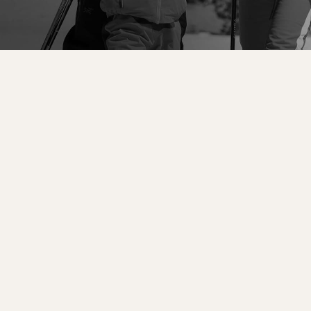
d
mited
y
untain
Sportmachine
Sportmachine
Unlimited
Unlimited
g
102MM ŠIRINE
102MM ŠIRINE
99MM ŠIRINE
99MM ŠIRINE
ermann
HF S
HF S
Cruise
Cruise
100MM ŠIRINE
100MM ŠIRINE
104MM ŠIRINE
104MM ŠIRINE
OVALNE
HF
HF
102MM ŠIRINE
102MM ŠIRINE