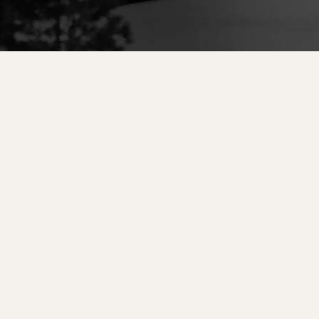
Unlimited
Wild Belle
Unleashe
Unli
Specialt
All Mountain
All Mountain
Freeride
All Mo
Parts
Touring
Tourin
Dobermann
Unleashed
Dob
Freeride
Fis
FIS
TEKMOVALNE
TEKM