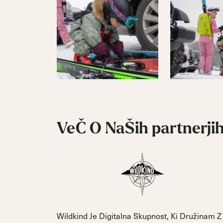
VeČ O NaŠih
partnerji
Wildkind Je Digitalna Skupnost, Ki Družinam Z