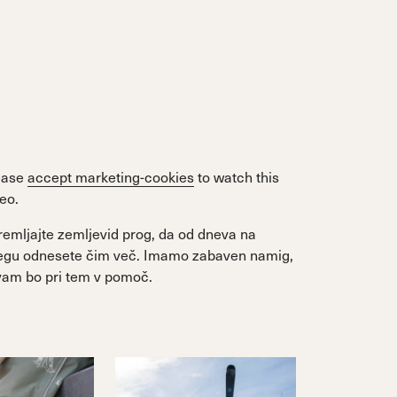
ease
accept marketing-cookies
to watch this
eo.
remljajte zemljevid prog, da od dneva na
egu odnesete čim več. Imamo zabaven namig,
 vam bo pri tem v pomoč.