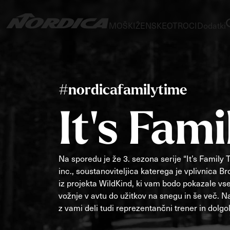
MOŠKI
ŽENSKE
OTROCI
Dodatki
#nordicafamilytime
SmuČi
SmuČi
SmuČi
It's Fam
Dobermann
Dobermann
TEKMOVAL
Spitfire
Rezer
Spit
Na sporedu je že 3. sezona serije “It’s Family
SMUČ
DC
DC
DC
Deli
inc., soustanoviteljica katerega je vplivnic
SMUČIŠČA
SMUČIŠČA
SMUČIŠČA
VLOŽKI
All Mountai
ZAPON
iz projekta WildKind, ki vam bodo pokazale vs
Power S
vožnje v avtu do užitkov na snegu in še več. N
Steadfast
Belle
Enforcer
San
PODPLA
All Mountain
SMUČIŠČA
All Mountain
All Mo
z vami deli tudi reprezentančni trener in dolg
Boot
Board/Z