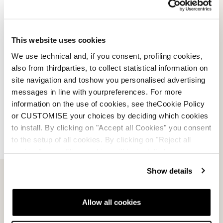
Profil dédié aux personnes à mobilité réduite.
Blocage des animations et facilitations dans
l'utilisation des commandes.
This website uses cookies
We use technical and, if you consent, profiling cookies,
Lecteur d'écran.
Lecteur vocal d'écran adapté aux
also from thirdparties, to collect statistical information on
personnes aveugles.
site navigation and toshow you personalised advertising
Profil dédié aux personnes daltoniennes.
Réglage
messages in line with yourpreferences. For more
intelligent du contraste des couleurs.
information on the use of cookies, see theCookie Policy
or CUSTOMISE your choices by deciding which cookies
Profil adapté aux personnes malvoyantes.
Améliore
to install. By clicking on "Accept all Cookies" you consent
la visibilité du site web.
to the setup of all cookies. By clicking on "Reject all
cookies" no profiling cookies will be installed.
Profil adapté aux personnes souffrant d'un handicap
cognitif.
Aide à la lecture et à la concentration.
Show details
Profil anti-convulsions.
Élimine les reflets et réduit
les couleurs.
Allow all cookies
Profil adapté aux personnes souffrant de TDAH.