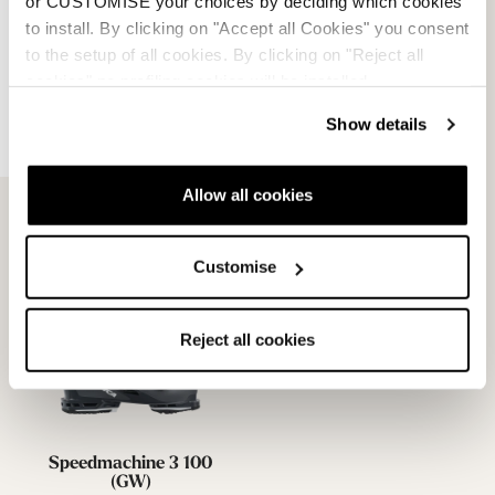
or CUSTOMISE your choices by deciding which cookies
to install. By clicking on "Accept all Cookies" you consent
Speedmachine 3 120 (GW)
Speedmachine 3 110 (GW)
to the setup of all cookies. By clicking on "Reject all
DUNKELGRAU / SCHWARZ /
SCHWARZ / GRÜN / ROT
cookies" no profiling cookies will be installed.
ROT
050G2200N96
050G1800969
Show details
Allow all cookies
Customise
Reject all cookies
Speedmachine 3 100
(GW)