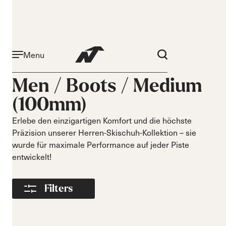
Menu
Aktivität
Niveau
Men /
Boots
/
Medium
Narrow 96mm
Anfänger
(100mm)
Narrow 98mm
Mittelstufe
Medium 99mm
Fortgeschritten
Erlebe den einzigartigen Komfort und die höchste
Medium 100mm
Präzision unserer Herren-Skischuh-Kollektion – sie
Medium wide
wurde für maximale Performance auf jeder Piste
102mm
entwickelt!
Race 93mm
Wide 104mm
Filters
Flex
Breite
Weich
Schmal