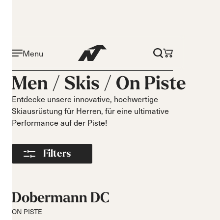
Menu
Aktivität
Niveau
Men /
Skis
/
On Piste
On piste
Anfänger
All mountain
Mittelstufe
Entdecke unsere innovative, hochwertige
Skiausrüstung für Herren, für eine ultimative
All mountain
Fortgeschritten
Performance auf der Piste!
touring
Freeride
Race
Filters
Kurven
Länge
Kurz
140-149
Dobermann DC
Mittel
150-159
Lang
160-169
ON PISTE