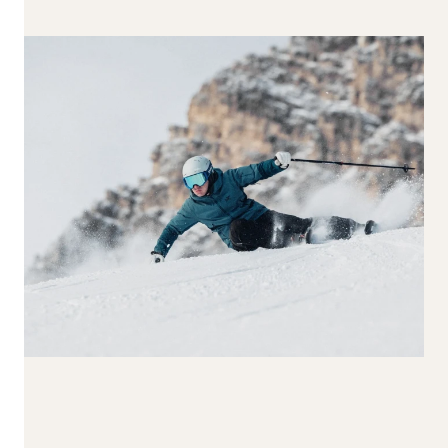
170-179
180-189
190+
Taillenbreite
65-74
75-84
85-94
95-104
105+
Reset all
Apply Filters