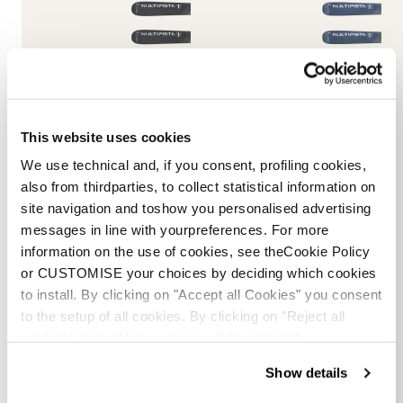
This website uses cookies
Multipista DC 80 TI Fdt
Multipista DC 74 TI Fdt
We use technical and, if you consent, profiling cookies,
MILITÄRGRÜN / WEISS
BLAU / WEISS
also from thirdparties, to collect statistical information on
0A6631MI001
0A6632MI001
site navigation and toshow you personalised advertising
Neu
Neu
messages in line with yourpreferences. For more
information on the use of cookies, see theCookie Policy
or CUSTOMISE your choices by deciding which cookies
to install. By clicking on "Accept all Cookies" you consent
to the setup of all cookies. By clicking on "Reject all
cookies" no profiling cookies will be installed.
Show details