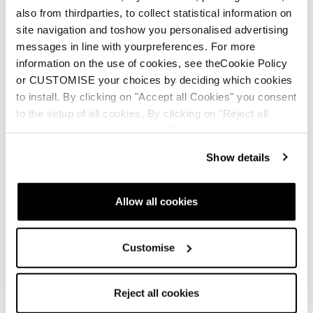
also from thirdparties, to collect statistical information on
site navigation and toshow you personalised advertising
messages in line with yourpreferences. For more
information on the use of cookies, see theCookie Policy
or CUSTOMISE your choices by deciding which cookies
to install. By clicking on "Accept all Cookies" you consent
to the setup of all cookies. By clicking on "Reject all
cookies" no profiling cookies will be installed.
Show details
Energy DC
Allow all cookies
Die Double Core Technologie spielt mit verschiedenen
Materialschichten und erfüllt selbst anspruchsvollste
Bedürfnisse von Skifahrern. Bei der Double Core
Customise
Energy Konstruktion von Nordica besteht der Pulse
Core – der zwischen zwei Holzkernen eingebettet ist –
aus einem Kautschuk-Elastomer. Dies minimiert
Reject all cookies
Vibrationen und gewährleistet ein geschmeidigeres