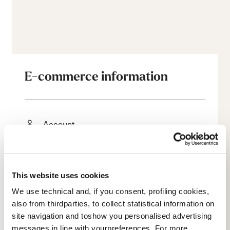
E-commerce information
Account
Kundendienst
Rückgabe und Rückerstattung
This website uses cookies
We use technical and, if you consent, profiling cookies,
Lieferzeit
also from thirdparties, to collect statistical information on
site navigation and toshow you personalised advertising
Faq
messages in line with yourpreferences. For more