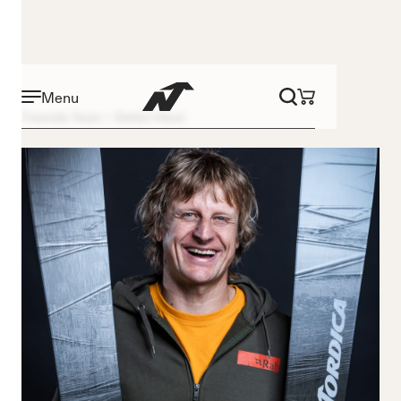
Menu
Freeride Team
Stefan Häusl