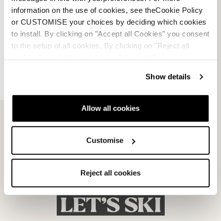
information on the use of cookies, see theCookie Policy
Bezahlungsmethode
or CUSTOMISE your choices by deciding which cookies
to install. By clicking on "Accept all Cookies" you consent
to the setup of all cookies. By clicking on "Reject all
Verkaufsbedingungen
cookies" no profiling cookies will be installed.
Streitbeilegung
Show details
Rückgabe beantragen
Allow all cookies
Customise
Reject all cookies