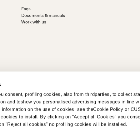
Faqs
Documents & manuals
Work with us
s
 consent, profiling cookies, also from thirdparties, to collect stat
 S.P.A.
tion and toshow you personalised advertising messages in line w
n von Prime Holding S.p.A.. Sitz in Giavera del Montello (TV) - Via
 information on the use of cookies, see theCookie Policy or 
eingezahlt Firma registriert unter Nr. 78175 R.E.A. von Treviso. |
cookies to install. By clicking on "Accept all Cookies" you conse
0195810262
on "Reject all cookies" no profiling cookies will be installed.
 of Ethics
Whistleblowing
Informationen zur zugänglichkeit