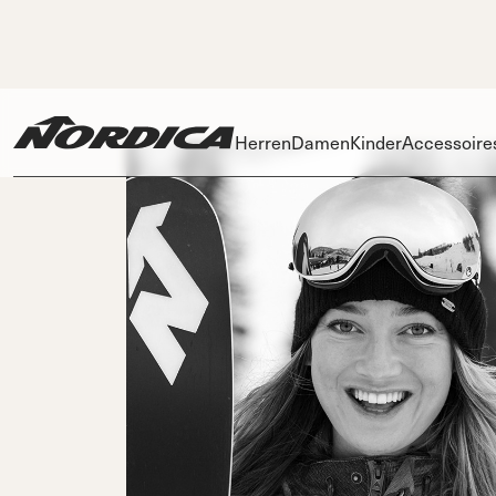
Herren
Damen
Kinder
Accessoire
Skis
Skis
Ski
Dobermann
Dobermann
Race
Spitfire
Zubehö
Spit
Innenschu
On Pis
DC
DC
DC
P
Schnallen
On Piste
On Piste
On Piste
Power Stra
All