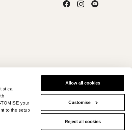
Allow all cookies
istical
Deutschland - de
ith
Customise
CUSTOMISE your
nt to the setup
Reject all cookies