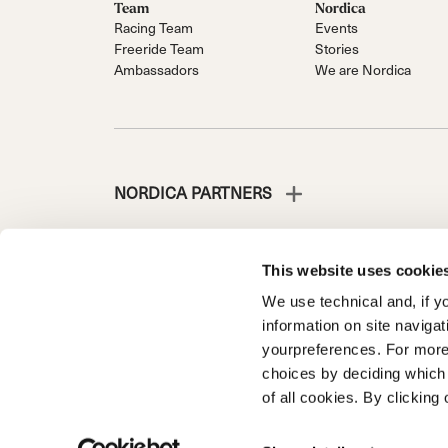
Team
Nordica
Racing Team
Events
Freeride Team
Stories
Ambassadors
We are Nordica
NORDICA PARTNERS
This website uses cookie
We use technical and, if you
NORDICA IST EINE ABTEILUNG DER TECNICA GROUP
information on site naviga
Die Gesellschaft liegt unter der Leitung und Koordinatio
yourpreferences. For more
Fante d'Italia n. 56 | Grundkapital 38.533.835,00 € voll 
choices by deciding which 
Unternehmensregister und Umsatzsteuernummer 0
of all cookies. By clicking 
Privacy Policy
Cookie Policy
Trademark information
Code